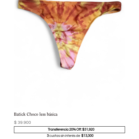
Batick Choco less básica
$
39.900
Transferencia 20% Off: $31,920
3
cuotas sin interés de
$13,300