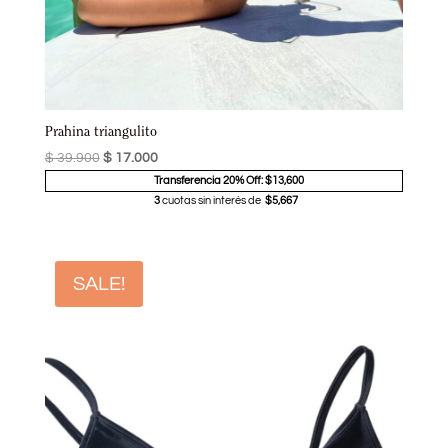
Prahina triangulito
$
39.900
$
17.000
Transferencia 20% Off: $13,600
3
cuotas sin interés de
$5,667
SALE!