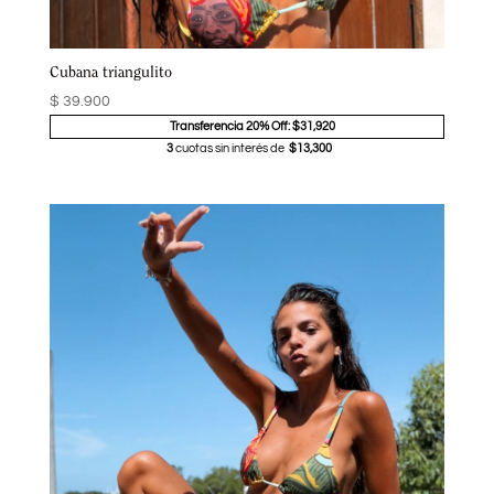
Cubana triangulito
$
39.900
Transferencia 20% Off: $31,920
3
cuotas sin interés de
$13,300