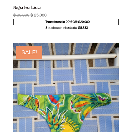
Negra less básica
$
39.900
$
25.000
Transferencia 20% Off: $20,000
3
cuotas sin interés de
$8,333
SALE!