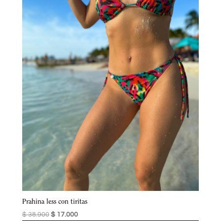
Prahina less con tiritas
$
38.900
$
17.000