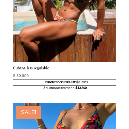
Cubana less regulable
$
39.900
Transferencia 20% Off: $31,920
3
cuotas sin interés de
$13,300
SALE!