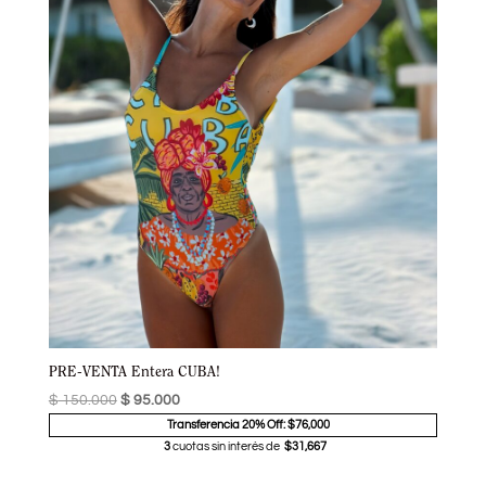
PRE-VENTA Entera CUBA!
$
150.000
$
95.000
Transferencia 20% Off: $76,000
3
cuotas sin interés de
$31,667