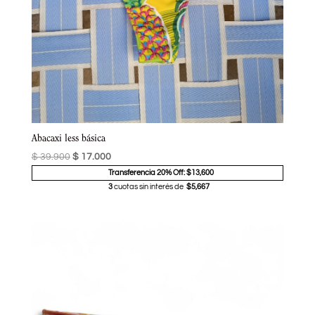
Abacaxi less básica
$
39.900
$
17.000
Transferencia 20% Off: $13,600
3
cuotas sin interés de
$5,667