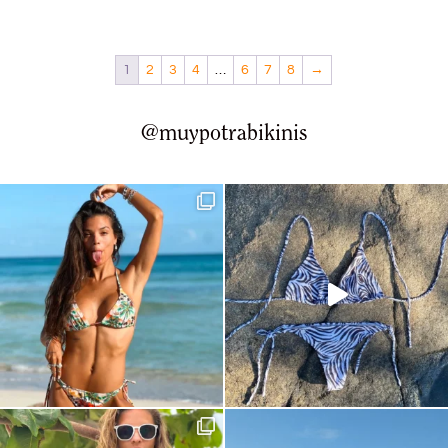
1
2
3
4
…
6
7
8
→
@muypotrabikinis