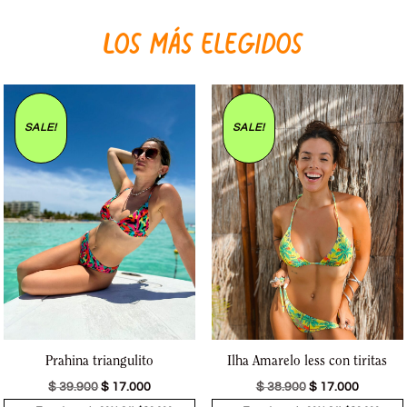
Los más elegidos
SALE!
SALE!
Prahina triangulito
Ilha Amarelo less con tiritas
$
39.900
$
17.000
$
38.900
$
17.000