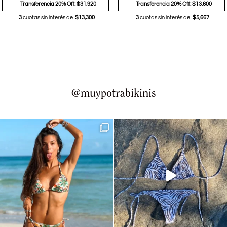
Transferencia 20% Off: $31,920
Transferencia 20% Off: $13,600
3
cuotas sin interés de
$13,300
3
cuotas sin interés de
$5,667
@muypotrabikinis