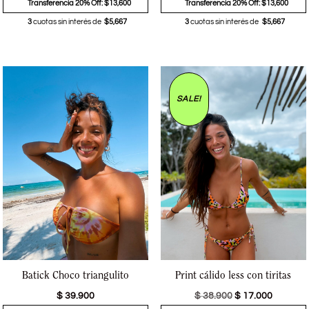
Transferencia 20% Off: $13,600
Transferencia 20% Off: $13,600
3
cuotas sin interés de
$5,667
3
cuotas sin interés de
$5,667
SALE!
Batick Choco triangulito
Print cálido less con tiritas
$
39.900
$
38.900
$
17.000