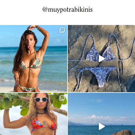
@muypotrabikinis