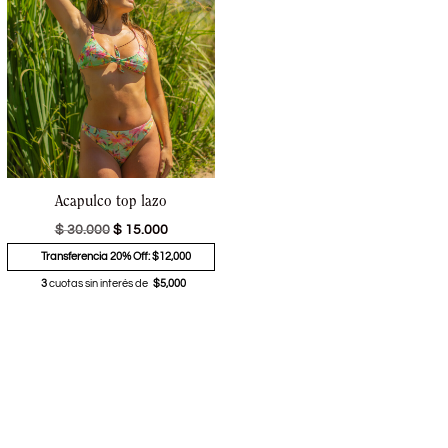
Acapulco top lazo
$
30.000
$
15.000
Transferencia 20% Off: $12,000
3
cuotas sin interés de
$5,000