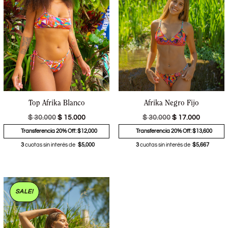
Top Afrika Blanco
Afrika Negro Fijo
$
30.000
$
15.000
$
30.000
$
17.000
Transferencia 20% Off: $12,000
Transferencia 20% Off: $13,600
3
cuotas sin interés de
$5,000
3
cuotas sin interés de
$5,667
SALE!